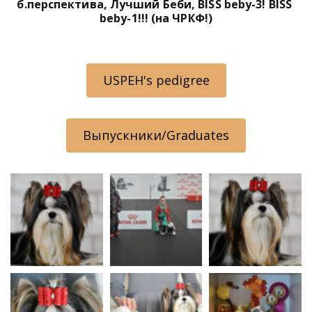
б.перспектива, Лучший Беби, BISS beby-3! BISS 
beby-1!!! (на ЧРКФ!)
USPEH's pedigree
Выпускники/Graduates