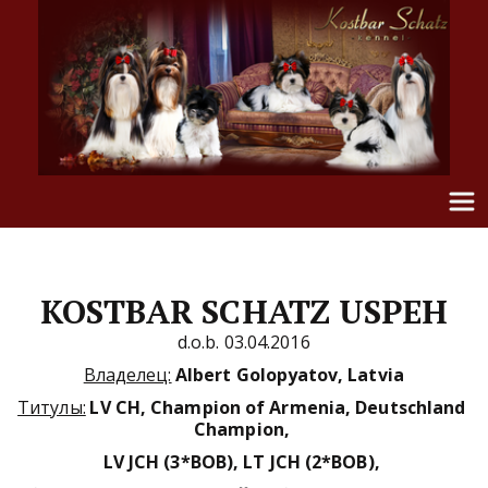
KOSTBAR SCHATZ USPEH
d.o.b. 03.04.2016
Владелец:
Albert Golopyatov
, Latvia
Титулы:
 LV CH, Champion of Armenia, Deutschland 
Champion, 
LV JCH (3*BOB), LT JCH (2*BOB), 